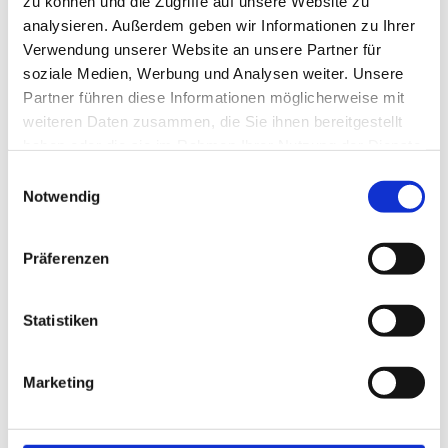
zu können und die Zugriffe auf unsere Website zu
ung
analysieren. Außerdem geben wir Informationen zu Ihrer
oder
Verwendung unserer Website an unsere Partner für
Archit
soziale Medien, Werbung und Analysen weiter. Unsere
Partner führen diese Informationen möglicherweise mit
ektenp
weiteren Daten zusammen, die Sie ihnen bereitgestellt
lanung
haben oder die sie im Rahmen Ihrer Nutzung der Dienste
. Wir beraten und unterstützen Sie von Ihrer
gesammelt haben.
Einwilligungsauswahl
ersten Idee bis zur fertigen Ausführung und sind
Notwendig
immer Ihr kompetenter Ansprechpartner.
Rufen Sie uns an, vereinbaren einen Termin, und
Präferenzen
lassen sich ausführlich und fachgerecht beraten.
Statistiken
LEISTUNGEN
Marketing
IM ÜBERBLICK