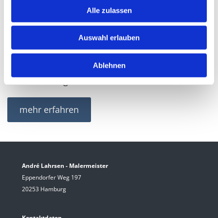
Beratung
Alle zulassen
Malerarbeiten aller Art
Bodenverlegearbeiten
Auswahl erlauben
Wärmedämmung im Innenbereich
Schimmelbeseitigung
Ablehnen
Sanierungen
mehr erfahren
André Lahrsen - Malermeister
Eppendorfer Weg 197
20253 Hamburg
Kontaktdaten