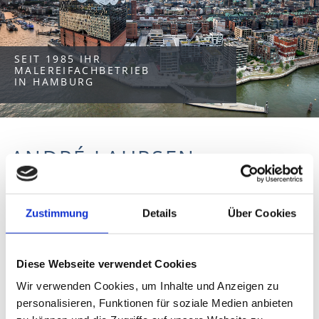
SEIT 1985 IHR
MALEREIFACHBETRIEB
IN HAMBURG
ANDRÉ LAHRSEN
MALER- UND LACKIERARBEITEN
VOM PROFI
Zustimmung
Details
Über Cookies
Ob
Neuba
Diese Webseite verwendet Cookies
u,
Wir verwenden Cookies, um Inhalte und Anzeigen zu
Altbau
personalisieren, Funktionen für soziale Medien anbieten
sanier