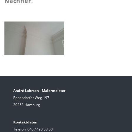
Nachher
:
André Lahrsen - Malermeister
Eppendorfer Weg 197
20253 Hamburg
Kontaktdaten
Telefon:
040 / 490 58 50