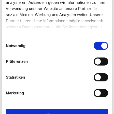
analysieren. Außerdem geben wir Informationen zu Ihrer
Verwendung unserer Website an unsere Partner für
soziale Medien, Werbung und Analysen weiter. Unsere
Partner führen diese Informationen möglicherweise mit
weiteren Daten zusammen, die Sie ihnen bereitgestellt
haben oder die sie im Rahmen Ihrer Nutzung der Dienste
gesammelt haben.
Einwilligungsauswahl
Notwendig
Präferenzen
SANIERUNG EINER KÜCHE IM
Statistiken
SCHANZENVIERTEL
Mauerarbeiten, Putzarbeiten,
Marketing
Stuckarbeiten, Anstrich
Vorher: